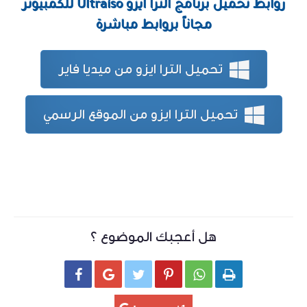
روابط تحميل برنامج الترا ايزو Ultraiso للكمبيوتر
مجاناً بروابط مباشرة
تحميل الترا ايزو من ميديا فاير
تحميل الترا ايزو من الموقع الرسمي
هل أعجبك الموضوع ؟





