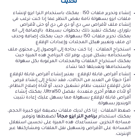
تحديث
إنشاء وتحرير ملفات ISO : يمكنك باستخدام الترا ايزو لإنشاء
ملفات ايزو بسهولة تامة بغض النظر عما إذا كنت ترغب في
إنشاء ملف لأقراص سي دي أو دي في دي أو حتى لأقراص
بلوراي، يمكنك تنفيذ ذلك بخطوات بسيطة. بالإضافة إلى انه
يمكنك تحرير ملفات ISO بسهولة، حيث يمكنك إضافة وحذف
اى ملف وتغيير هيكل المجلدات وإعدادات الإقلاع.
استخراج الملفات : إذا كنت بحاجة إلى الوصول إلى محتوى ملف
واستخدامه بشكل فردي، يوفر لك البرنامج هذه الميزة حيث
يمكنك استخراج الملفات والمجلدات المرغوبة بكل سهولة
واستخدامها وتعديلها كما تشاء.
إنشاء أقراص قابلة للإقلاع : يعتبر إنشاء أقراص قابلة للإقلاع
أمرًا حيويًا في العديد من الحالات، فقد تحتاج إلى إنشاء قرص
قابل للإقلاع لتثبيت نظام تشغيل جديد، أو لأداة إصلاح النظام،
أو لأداء مهام أخرى متعددة. بفضل UltraISO، يمكنك إنشاء
أقراص قابلة للإقلاع بسهولة مما يسهل عليك إعادة تثبيت
الويندوز بسهولة.
ضغط الملفات : إذا كان لديك ملفات بصيغة ايزو كبيرة الحجم،
يمكنك استخدام
برنامج التر ايزو مجاناً
لضغطها وتوفير
مساحة التخزين. ستساعدك هذه الميزة على تحسين استغلال
المساحة على الأقراص وتسهيل نقل الملفات ومشاركتها عبر
الإنترنت.