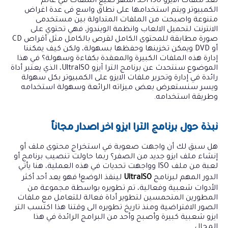
تعد ملفات الايزو ISO أحد أشهر صيغ الملفات في عالم
الكمبيوتر ويتم استخدامها على نطاق واسع فى عدة اغراض
متنوعة واصبحت من الملفات المتداولة بين مستخدمى
الانترنت لتحميل الالعاب وانظمة الويندوز، فهي تحتوي على
صورة مطابقة للمحتوى الكامل لقرص بالكامل مثل أقراص CD
أو DVD ويمكن تخزينها وحفظها بسهولة، ولكن كيف يمكننا
إدارة هذه الملفات الكبيرة والمعقدة بكفاءة وسهولة؟ في هذا
الموضوع سنتحدث عن برنامج الترا آيزو UltraISO، الذي يعتبر أداة
رائدة في إدارة وتحرير ملفات الايزو على الكمبيوتر بكل سهولة
ويسر سنستعرض بعض ميزاته الرائعة وسهولة استخدامه
وطريقة استخدامه.
نبذة حول برنامج الترا ايزو اخر اصدار مجاناً
هل سبق لك أن واجهت صعوبة في استخراج محتوى ملف أو
إنشاء ملف ايزو جديد من الصفر؟ ربما حاولت تنصيب برنامج أو
لعبة من ملف ISO وواجهت تحديات في هذه العملية، هنا يأتي
الدور المهم لبرنامج
UltraISO
لينقذ الوضع! فهو يعد أحد أكثر
الأدوات شعبية وفعالية، تم تطويره بواسطة مجموعة من
المطورين المتحمسين لتطوير أداة فعالة للتعامل مع ملفات
الصور الافتراضية ومنذ تاريخ تطويره الى وقتنا هذا اكتسب التر
ايزو شعبية كبيرة وأصبح وأحد من البرامج الرائدة في هذا
المجال.