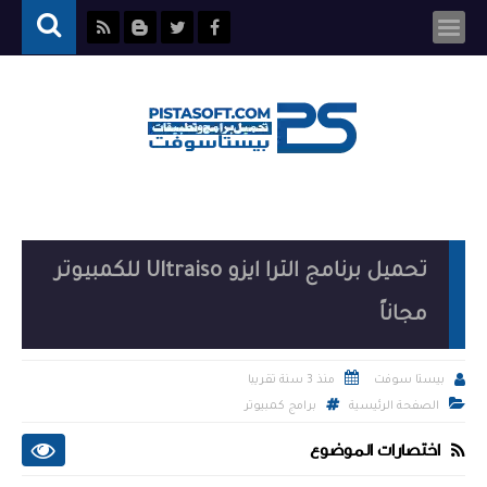
تحميل برنامج الترا ايزو Ultraiso للكمبيوتر
مجاناً


منذ 3 سنة تقريبا
بيستا سوفت

الصفحة الرئيسية
برامج كمبيوتر
اختصارات الموضوع