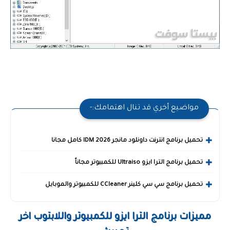
مواضيع أخري قد تنال اهتمامك:-
تحميل برنامج انترنت داونلود مانجر 2026 IDM كامل مجانا
تحميل برنامج الترا ايزو Ultraiso للكمبيوتر مجاناً
تحميل برنامج سي سي كلينر CCleaner للكمبيوتر والموبايل
مميزات برنامج الترا ايزو للكمبيوتر واللابتوب اخر