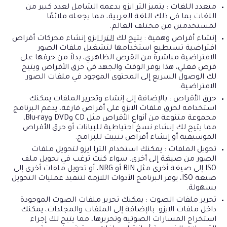
متعدد اللغات : يتميز التر ايزو بدعمه الشامل لعدد كبير من
اللغات بما في ذلك اللغة العربية، مما يجعله ملائمًا
لمستخدمين من مختلف العالم.
إنشاء أقراص وهمية : يتيح لك
الترا ايزو
إنشاء محركات أقراص
افتراضية تستطيع استخدامها لتشغيل ملفات الصور
الافتراضية مباشرة من القرص الظاهري، بدلاً من حرقها على
قرص فعلي، هذا يوفر الوقت والجهد في حرق الأقراص ويتيح
لك الوصول السريع إلى المحتوى الموجود في ملفات الصور
الافتراضية.
حرق الأقراص : بالإضافة إلى إنشاء وتحرير الملفات يمكنك
استخدامه لحرق ملفات الايزو على أقراص فارغة، يدعم البرنامج
مجموعة متنوعة من أنواع الأقراص مثل CD وDVD وBlu-ray،
مما يتيح لك إنشاء نسخ احتياطية للبيانات أو حرق الأقراص
الموسيقية أو إنشاء أقراص تثبيت للبرامج.
تحويل الملفات : يمكنك استخدام الترا ايزو لتحويل ملفات
الصور من صيغة إلى أخرى. سواء كنت ترغب في تحويل ملف
ISO إلى صيغة أخرى مثل BIN أو NRG، أو تحويل ملفات أخرى إلى
صيغة ISO، يوفر البرنامج الأدوات اللازمة لتنفيذ عمليات التحويل
بسهولة.
تحرير ملفات الصوت : يمكنك تحرير ملفات الصوت الموجودة
داخل ملفات الايزو. بالإضافة إلى الملفات والمجلدات، يمكنك
استخراج المسارات الصوتية وتحريرها، مما يتيح لك إجراء