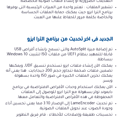
التعديلات الضرورية أو إنشاء ملفات صوتية مخصصة.
تشفير الملفات : تعتبر واحدة من الميزات الرئيسية التى يوفرها
برنامج الترا ايزو حيث يمكنك حماية الملفات الحساسة
والخاصة بكلمة مرور للحفاظ علىها من العبث.
الجديد فى اخر تحديث من برنامج الترا ايزو
تم إضافة ميزة AutoSplit والتى تسمح بإنشاء أقراص USB
قابلة للتمهيد بنظام UEFI من ملفات ISO لتثبيت Windows 10.
ببساطة.
يمكنك الآن إنشاء ملفات ايزو تستخدم تنسيق UDF، ويمكنها
تضمين ملفات ضخمة تتجاوز حجم 200 جيجابايت. هذا يعني أنه
يمكنك تخزين الملفات الكبيرة في صور ISO واحدة بسهولة
ويسر.
الآن يمكنك استخدام وحدات الأقراص الافتراضية في برنامج
دايموند تولز بسهولة مع الترا ايزو للوصول إلى الملفات
المحفوظة في هذه الأقراص الافتراضية والتعامل معها.
تم تحديث LameEncoder إلى الإصدار 3.10 مما يعني تحسين أداء
وجودة الصوت عند تحويل الملفات الصوتية.
تحسينات طفيفة وإصلاحات للأخطاء : قام فريق التطوير