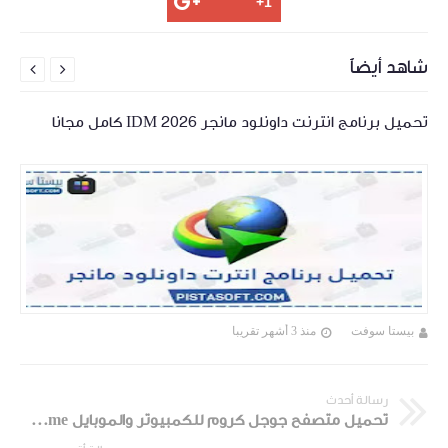
شاهد أيضاً


تحميل برنامج انترنت داونلود مانجر 2026 IDM كامل مجانا
بيستا سوفت
منذ 3 أشهر تقريبا
رسالة أحدث
تحميل متصفح جوجل كروم للكمبيوتر والموبايل Google Chrome