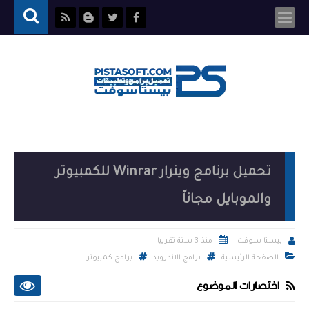
تحميل برنامج وينرار Winrar للكمبيوتر
والموبايل مجاناً


منذ 3 سنة تقريبا
بيستا سوفت

الصفحة الرئيسية
برامج الاندرويد
برامج كمبيوتر
اختصارات الموضوع