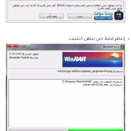
إنتظر قليلاً حتى ينتهى التثبيت.