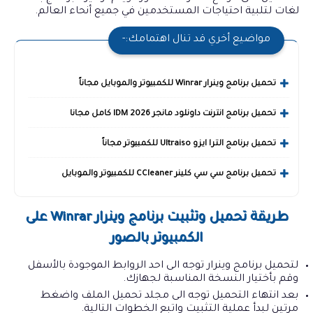
لغات لتلبية احتياجات المستخدمين في جميع أنحاء العالم.
مواضيع أخري قد تنال اهتمامك:-
تحميل برنامج وينرار Winrar للكمبيوتر والموبايل مجاناً
تحميل برنامج انترنت داونلود مانجر 2026 IDM كامل مجانا
تحميل برنامج الترا ايزو Ultraiso للكمبيوتر مجاناً
تحميل برنامج سي سي كلينر CCleaner للكمبيوتر والموبايل
طريقة تحميل وتثبيت برنامج وينرار Winrar على
الكمبيوتر بالصور
لتحميل برنامج وينرار توجه الى احد الروابط الموجودة بالأسفل
وقم بأختيار النسخة المناسبة لجهازك.
بعد انتهاء التحميل توجه الى مجلد تحميل الملف واضغط
مرتين لبدأ عملية التثبيت واتبع الخطوات التالية.