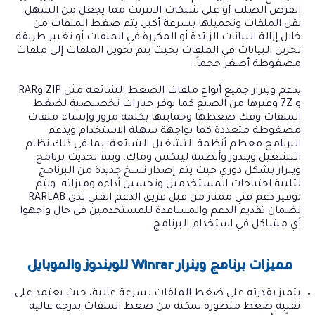
القرص الصلب أو على شبكات الانترنت مما يجعل من السهل
نقل الملفات وتحميلها بسرعة أكبر، يتم ضغط الملفات من
خلال إزالة البيانات الزائدة أو المكررة في الملفات أو تغيير طريقة
تخزين البيانات في الملفات بحيث يتم تحويل الملفات إلى ملفات
مضغوطة أصغر حجماً.
يدعم وينرار جميع أنواع ملفات الضغط الشائعة مثل ZIP وRAR
و 7Z وغيرها من الصيغ كما يوفر خيارات تخصيصية لضغط
الملفات وفك ضغطها وحمايتها بكلمة مرور وإنشاء ملفات
مضغوطة متعددة كما بواجهة سهلة الاستخدام ويدعم
البرنامج معظم أنظمة التشغيل الشائعة، بما في ذلك نظام
التشغيل ويندوز وأنظمة لينكس وماك، ويتم تحديث برنامج
وينرار بشكل دوري حيث يتم إصدار نسخ جديدة من البرنامج
لتلبية احتياجات المستخدمين وتحسين أداءه وميزاته. ويتم
توفير دعم فني ممتاز من قبل فريق الدعم الفني لدى RARLAB
لضمان تقديم الدعم والمساعدة للمستخدمين في حال واجهوا
أي مشاكل في استخدام البرنامج.
مميزات برنامج وينرار Winrar للويندوز والموبايل
يتميز بقدرته على ضغط الملفات بسرعة عالية، حيث يعتمد على
تقنية ضغط متطورة تمكنه من ضغط الملفات بدرجة عالية