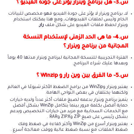
س.3- هل برنامج وينرار يؤثر على جودة الفيديو ؟
لا، برنامج وينرار لا يؤثر على جودة الفيديو فهو مخصص للبيانات
الخام وليس لملفات الفيديوهات، ومع هذا يمكنك استخدام
وينرار لحفظ ملفات الفيديو على شكل ملف
رار
.
س.4- ما هى الحد الزمنى لإستخدام النسخة
المجانية من برنامج وينرار ؟
الفترة التجريبية للنسخة المجانية لبرنامج وينرار مدتها 40 يوماً
وبعدها عليك شراء البرنامج.
س.5- ما الفرق بين وين رار و Winzip ؟
يعتبر وينرار وWinZip من برامج الضغط الأكثر شيوعًا في العالم
ولكنهما يختلفان في بعض النواحي الهامة.
يتميز برنامج وينرار بدعمه لصيغ ملفات أكثر عدداً ولديه خيارات
حماية أفضل بكلمة مرور بينما يتكامل WinZip بشكل أفضل
مع الخدمات السحابية مع مزيد من خيارات التخصيص ويدعم
بشكل رئيسي على صيغ ZIP وZIPX وRAR .
يعتبر وينرار أسرع من WinZip وأكثر كفاءة في ضغط وفك
ضغط الملفات مع نسبة ضغط عالية ووقت معالجة أسرع .