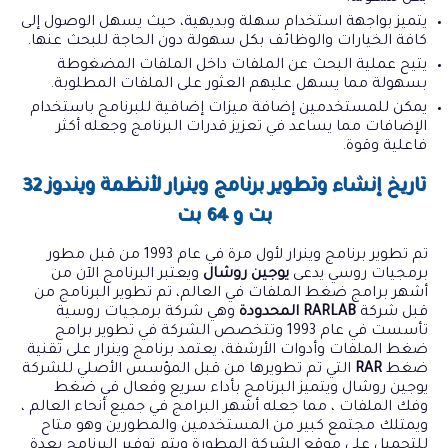
يتميز بواجهة استخدام سهلة وبديهية، حيث يسهل الوصول إلى
كافة الخيارات والوظائف بكل سهولة دون الحاجة للبحث عنها.
يتيح عملية البحث عن الملفات داخل الملفات المضغوطة
بسهولة مما يسهل عليهم العثور على الملفات المطلوبة.
يمكن للمستخدمين إضافة ميزات إضافية للبرنامج باستخدام
الإضافات مما يساعد في تعزيز قدرات البرنامج وجعله أكثر
فاعلية وقوة.
تاريخ إنشاء وتطوير برنامج وينرار لأنظمة ويندوز 32
بت و 64 بت
تم تطوير برنامج وينرار لأول مرة في عام 1993 من قبل مطور
برمجيات روسي يدعى
يوجين روشال
ويعتبر البرنامج الآن من
أشهر برامج ضغط الملفات في العالم، تم تطوير البرنامج من
قبل شركة
RARLAB
المحدودة
وهي شركة برمجيات روسية
تأسست في عام 1993 وتتخصص الشركة في تطوير برامج
ضغط الملفات وأدوات الأرشفة، يعتمد برنامج وينرار على تقنية
ضغط
RAR
التي تم تطويرها من قبل المؤسس الأصلي للشركة
يوجين روشال ويتميز البرنامج بأداء سريع وفعال في ضغط
وفك الملفات ، مما جعله أشهر البرامج في جميع أنحاء العالم ،
ويمتلك مجتمع كبير من المستخدمين والمطورين وهو متاح
للتحميل على موقع الشركة المطورة ويتم توفير البرنامج بعدة