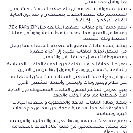
جداً وبأقل حجم ممكن.
يتميز بسهولة استخدامه في فك ضغط الملفات، حيث يمكن
للمستخدم فك ضغط الملفات بضغطة زر واحدة دون الحاجة
للقيام بأي خطوات إضافية.
يدعم جميع أنواع ملفات الضغط الشائعة مثل ZIP وRAR و 7Z
وغيرها من الصيغ، مما يجعله برنامجاً شاملاً وقوياً في عمليات
الضغط وفك الضغط.
يمكنه إنشاء ملفات مضغوطة متعددة باستخدام مما يجعل
من السهل تجزئة الملفات الكبيرة إلى أجزاء صغيرة
ومضغوطة لتسهيل عملية النقل والتحميل.
يوفر خيار حماية الملفات بكلمة مرور لحماية الملفات الحساسة
والخاصة بكلمة مرور ومنع الوصول إليها من قبل الآخرين.
متوافق مع أنظمة التشغيل المختلفة حيث يمكن استخدامه
على نظام ويندوز وماك ولينكس وأنظمة التشغيل الأخرى.
يتيح العرض المباشر لمحتوى الملفات المضغوطة دون الحاجة
لفك ضغطها مما يوفر الوقت والجهد.
يمكنه إصلاح الملفات التالفة والمعطوبة واستعادة البيانات
المفقودة منها مما يعد ميزة مهمة لمن يعملون مع ملفات
كبيرة وحساسة.
يدعم عدة لغات مختلفة ومنها العربية والانجليزية والفرنسية
مما يسمح للمستخدمين من جميع أنحاء العالم باستخدامه
بكل سهولة.