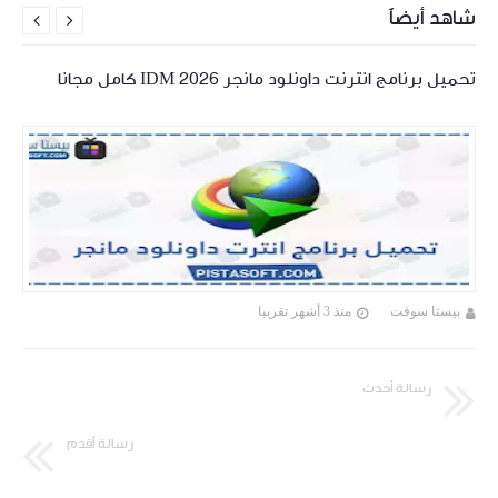
شاهد أيضاً


تحميل برنامج انترنت داونلود مانجر 2026 IDM كامل مجانا
بيستا سوفت
منذ 3 أشهر تقريبا
رسالة أحدث
رسالة أقدم