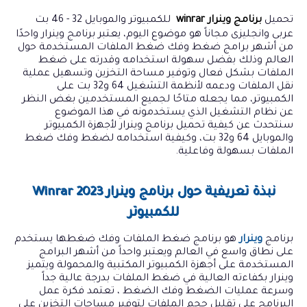
وينرار ؟
تحميل
برنامج وينرار winrar
للكمبيوتر والموبايل 32 - 46 بت
س.5- ما الفرق بين وين رار و Winzip ؟
عربى وانجليزى مجاناً هو موضوع اليوم، يعتبر برنامج وينرار واحدًا
من أشهر برامج ضغط وفك ضغط الملفات المستخدمة حول
س.6- ما الفرق بين وين رار و 7Zip ؟
العالم وذلك بفضل سهولة استخدامه وقدرته على ضغط
شرح طريقة ضغط الملفات بإستخدام برنامج وين رار
الملفات بشكل فعال وتوفير مساحة التخزين وتسهيل عملية
نقل الملفات ودعمه لأنظمة التشغيل 64 و32 بت على
شرح طريقة فك الضغط عن الملفات بإستخدام برنامج وين رار
الكمبيوتر، مما يجعله متاحًا لجميع المستخدمين بغض النظر
عن نظام التشغيل الذي يستخدمونه في هذا الموضوع
معلومات حول ملف تحميل برنامج وينرار Winrar 2023
سنتحدث عن كيفية تحميل برنامج وينرار لأجهزة الكمبيوتر
للكمبيوتر والاندرويد
والموبايل 64 و32 بت، وكيفية استخدامه لضغط وفك ضغط
روابط تحميل برنامج وينرار 2023 للكمبيوتر والاندرويد عربى
الملفات بسهولة وفاعلية.
وانجليزى
نبذة تعريفية حول برنامج وينرار Winrar 2023
للكمبيوتر
برنامج
وينرار
هو برنامج ضغط الملفات وفك ضغطها يستخدم
على نطاق واسع في العالم ويعتبر واحداً من أشهر البرامج
المستخدمة على أجهزة الكمبيوتر المكتبية والمحمولة ويتميز
وينرار بكفاءته العالية في ضغط الملفات بدرجة عالية جداً
وسرعة عمليات الضغط وفك الضغط ، تعتمد فكرة عمل
البرنامج على تقليل حجم الملفات لتوفير مساحات التخزين على